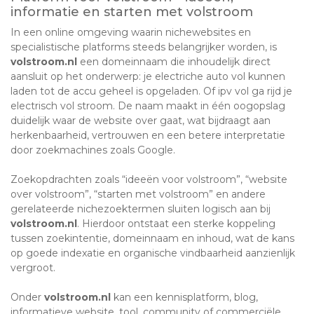
informatie en starten met volstroom
In een online omgeving waarin nichewebsites en
specialistische platforms steeds belangrijker worden, is
volstroom.nl
een domeinnaam die inhoudelijk direct
aansluit op het onderwerp: je electriche auto vol kunnen
laden tot de accu geheel is opgeladen. Of ipv vol ga rijd je
electrisch vol stroom. De naam maakt in één oogopslag
duidelijk waar de website over gaat, wat bijdraagt aan
herkenbaarheid, vertrouwen en een betere interpretatie
door zoekmachines zoals Google.
Zoekopdrachten zoals “ideeën voor volstroom”, “website
over volstroom”, “starten met volstroom” en andere
gerelateerde nichezoektermen sluiten logisch aan bij
volstroom.nl
. Hierdoor ontstaat een sterke koppeling
tussen zoekintentie, domeinnaam en inhoud, wat de kans
op goede indexatie en organische vindbaarheid aanzienlijk
vergroot.
Onder
volstroom.nl
kan een kennisplatform, blog,
informatieve website, tool, community of commerciële