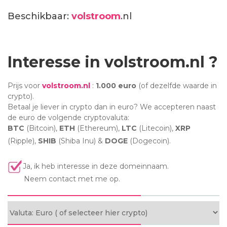
Beschikbaar:
volstroom
.nl
Interesse in volstroom.nl ?
Prijs voor
volstroom.nl
:
1.000 euro
(of dezelfde waarde in
crypto).
Betaal je liever in crypto dan in euro? We accepteren naast
de euro de volgende cryptovaluta:
BTC
(Bitcoin),
ETH
(Ethereum),
LTC
(Litecoin),
XRP
(Ripple),
SHIB
(Shiba Inu) &
DOGE
(Dogecoin).
Ja, ik heb interesse in deze domeinnaam.
Neem contact met me op.